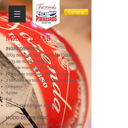
Comprar
MINI PIZZAS
INGREDIENTES:
200g de fatias de queijo prato Pinheiros
150g de ricota Pinheiros
150g de manteiga Pinheiros
Farinha de trigo para ligar a massa
2 tomates cortados em cubos pequenos
Orégano
Azeite
Sal
Outros ingredientes à gosto
MODO DE PREPARO:
Amasse bem a manteiga, a ricota e o sal.