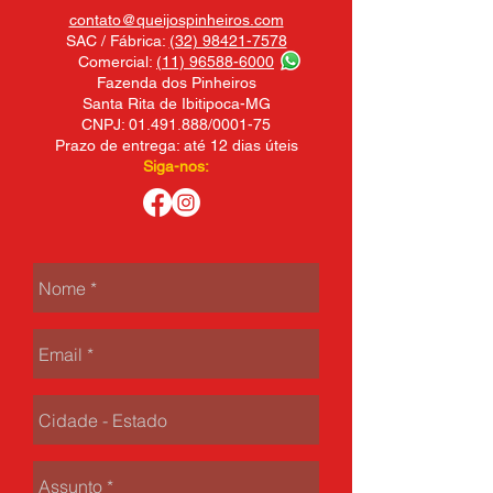
contato@queijospinheiros.com
SAC / Fábrica:
(32) 98421-7578
Comercial:
(11) 96588-6000
Fazenda dos Pinheiros
Santa Rita de Ibitipoca-MG
CNPJ:
01.491.888
/0001-75
Prazo de entrega: até 12 dias úteis
Siga-nos: