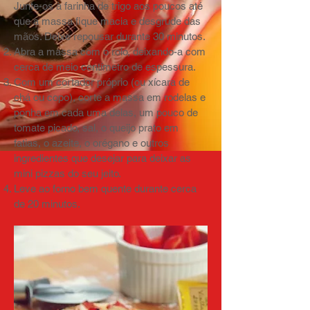
Junte-os à farinha de trigo aos poucos até
que a massa fique macia e desgrude das
mãos. Deixe repousar durante 30 minutos.
Abra a massa com o rolo, deixando-a com
cerca de meio centímetro de espessura.
Com um cortador próprio (ou xícara de
chá ou copo), corte a massa em rodelas e
ponha em cada uma delas, um pouco de
tomate picado, sal, o queijo prato em
fatias, o azeite, o orégano e outros
ingredientes que desejar para deixar as
mini pizzas do seu jeito.
Leve ao forno bem quente durante cerca
de 20 minutos.